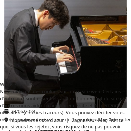
We use cookies
Nous utilisons des cookies sur notre site web. Certains
d’entre eux sont essentiels au fonctionnement du site et
d’autres nous aident à améliorer ce site et l’expérience
29/06/2024
utilisateur (cookies traceurs). Vous pouvez décider vous-
même si vous autorisez ou non ces cookies. Merci de noter
hippodrome cote d azur
|
Cagnes-sur-Mer, France
que, si vous les rejetez, vous risquez de ne pas pouvoir