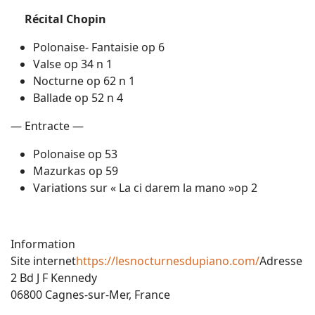
Récital Chopin
Polonaise- Fantaisie op 6
Valse op 34 n 1
Nocturne op 62 n 1
Ballade op 52 n 4
— Entracte —
Polonaise op 53
Mazurkas op 59
Variations sur « La ci darem la mano »op 2
Information
Site internet
https://lesnocturnesdupiano.com/
Adresse
2 Bd J F Kennedy
06800 Cagnes-sur-Mer, France