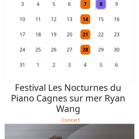
Un évènement
Un évènement
3
4
5
6
7
8
9
Un évènement
10
11
12
13
14
15
16
Un évènement
17
18
19
20
21
22
23
Un évènement
24
25
26
27
28
29
30
Un évènement
31
1
2
3
4
5
6
Festival Les Nocturnes du
Piano Cagnes sur mer Ryan
Wang
Concert