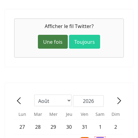
Afficher le fil Twitter?
Une fois
Toujours
Mois
Année
Précédent - Mois
Suivant 
Lun
Mar
Mer
Jeu
Ven
Sam
Dim
Un évènement
27
28
29
30
31
1
2