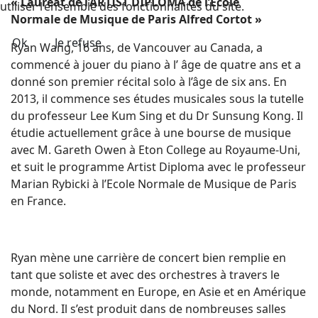
« Lauréat de l’ARTIST DIPLOMA de l’Ecole
utiliser l’ensemble des fonctionnalités du site.
Normale de Musique de Paris Alfred Cortot »
Ok
Je refuse
Ryan Wang, 16 ans, de Vancouver au Canada, a
commencé à jouer du piano à l’ âge de quatre ans et a
donné son premier récital solo à l’âge de six ans. En
2013, il commence ses études musicales sous la tutelle
du professeur Lee Kum Sing et du Dr Sunsung Kong. Il
étudie actuellement grâce à une bourse de musique
avec M. Gareth Owen à Eton College au Royaume-Uni,
et suit le programme Artist Diploma avec le professeur
Marian Rybicki à l’Ecole Normale de Musique de Paris
en France.
Ryan mène une carrière de concert bien remplie en
tant que soliste et avec des orchestres à travers le
monde, notamment en Europe, en Asie et en Amérique
du Nord. Il s’est produit dans de nombreuses salles