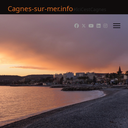
Cagnes-sur-mer.info
#IciCestCagnes