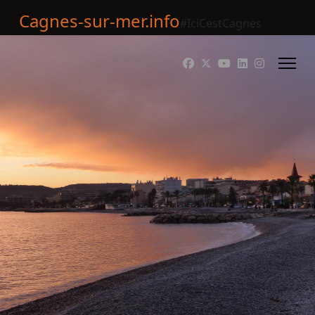
Cagnes-sur-mer.info
#IciCestCagnes