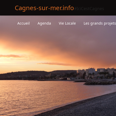
Cagnes-sur-mer.info
#IciCestCagnes
Accueil
Agenda
Vie Locale
Les grands projet