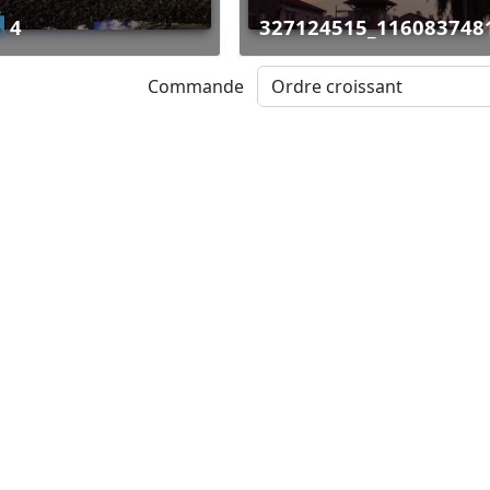
4
327124515_11608374
Commande