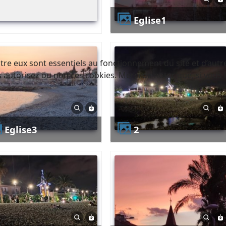
eglise1
tre eux sont essentiels au fonctionnement du site et d’autres
utorisez ou non ces cookies. Merci de noter que, si vous le
eglise3
2