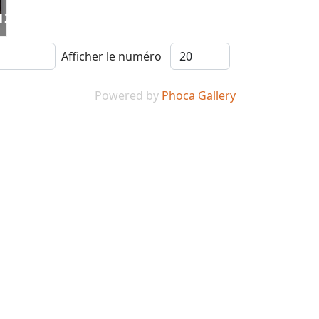
81233448_3471640026591982367_n
Afficher le numéro
Powered by
Phoca Gallery