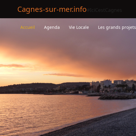
Cagnes-sur-mer.info
#IciCestCagnes
Accueil
Agenda
Vie Locale
Les grands projet