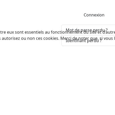
Connexion
Mot de passe perdu ?
tre eux sont essentiels au fonctionnement du site et d’autres
utorisez ou non ces cookies. Merci de noter que, si vous le
Identifiant perdu ?