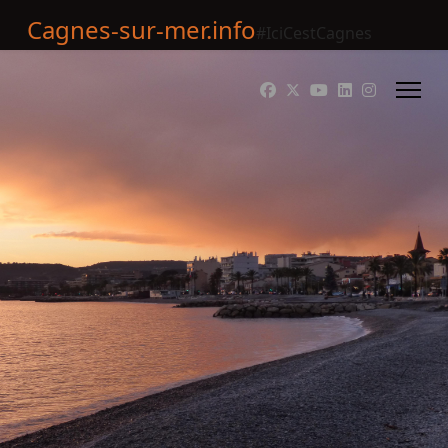
Cagnes-sur-mer.info
#IciCestCagnes