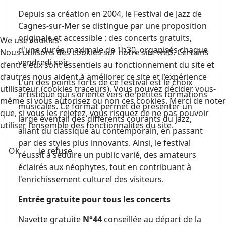
Depuis sa création en 2004, le Festival de Jazz de
Cagnes-sur-Mer se distingue par une proposition
originale et accessible : des concerts gratuits,
We use cookies
d'une durée maximale de 1h30, organisés chaque
Nous utilisons des cookies sur notre site web. Certains
vendredi soir.
d’entre eux sont essentiels au fonctionnement du site et
d’autres nous aident à améliorer ce site et l’expérience
L'un des points forts de ce festival est le choix
utilisateur (cookies traceurs). Vous pouvez décider vous-
artistique qui s'oriente vers de petites formations
même si vous autorisez ou non ces cookies. Merci de noter
musicales. Ce format permet de présenter un
que, si vous les rejetez, vous risquez de ne pas pouvoir
large éventail des différents courants du jazz,
utiliser l’ensemble des fonctionnalités du site.
allant du classique au contemporain, en passant
par des styles plus innovants. Ainsi, le festival
Ok
Je refuse
réussit à séduire un public varié, des amateurs
éclairés aux néophytes, tout en contribuant à
l'enrichissement culturel des visiteurs.
Entrée gratuite pour tous les concerts
Navette gratuite
N°44
conseillée au départ de la