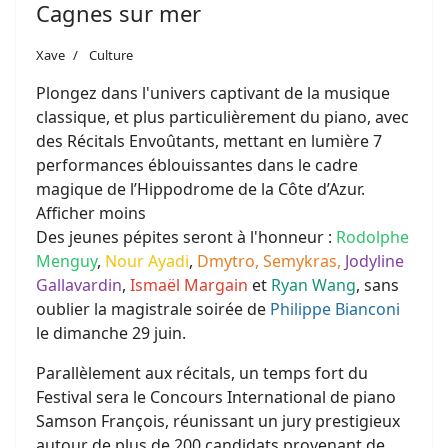
Cagnes sur mer
Xave
Culture
Plongez dans l'univers captivant de la musique
classique, et plus particulièrement du piano, avec
des Récitals Envoûtants, mettant en lumière 7
performances éblouissantes dans le cadre
magique de l’Hippodrome de la Côte d’Azur.
Afficher moins
Des jeunes pépites seront à l'honneur :
Rodolphe
Menguy
,
Nour Ayadi
,
Dmytro,
Semykras
,
Jodyline
Gallavardin
,
Ismaël Margain
et
Ryan Wang
, sans
oublier la magistrale soirée de
Philippe Bianconi
le dimanche 29 juin.
Parallèlement aux récitals, un temps fort du
Festival sera le Concours International de piano
Samson François, réunissant un jury prestigieux
autour de plus de 200 candidats provenant de