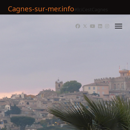
Cagnes-sur-mer.info
#IciCestCagnes