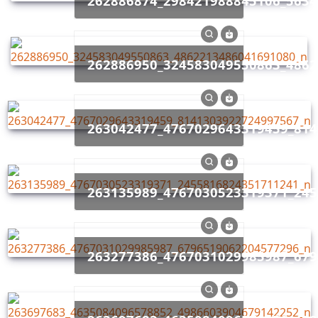
262886874_298421988845106_563
262886950_324583049550863_486
263042477_4767029643319459_81
263135989_4767030523319371_24
263277386_4767031029985987_67