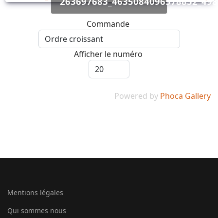
263697683_4635084096578852_49
Commande
Afficher le numéro
Powered by
Phoca Gallery
Mentions légales
Qui sommes nous