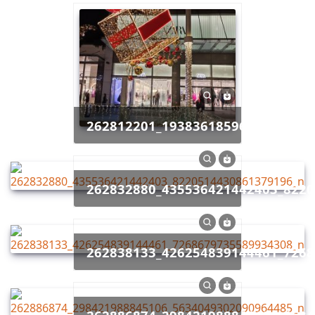
262812201_1938361859686580_73
262832880_435536421442403_822
262838133_426254839144461_726