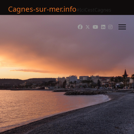
Cagnes-sur-mer.info
#IciCestCagnes