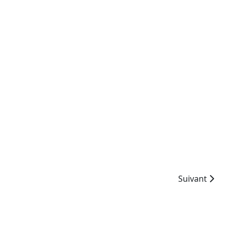
Article suiva
Suivant